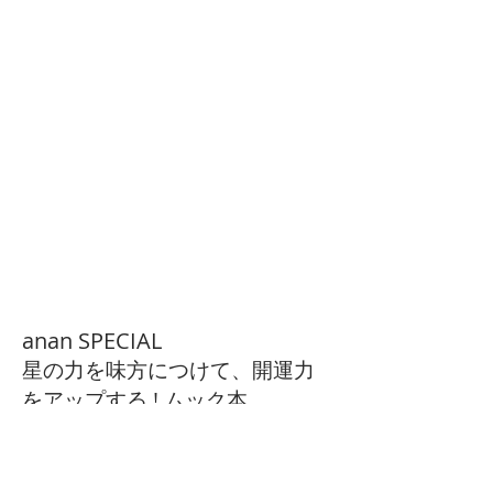
anan SPECIAL
星の力を味方につけて、開運力
をアップする ! ムック本
表紙と鏡リュウジさん12星座のページ
コラージュアートワーク担当。