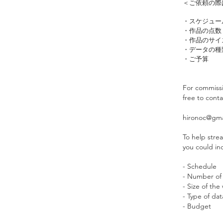
＜ご依頼の際
・スケジュー
・作品の点数
・作品のサイ
・データの種
・ご予算
For commissio
free to conta
hironoc@gma
To help stre
you could inc
- Schedule
- Number of
- Size of the
- Type of dat
- Budget