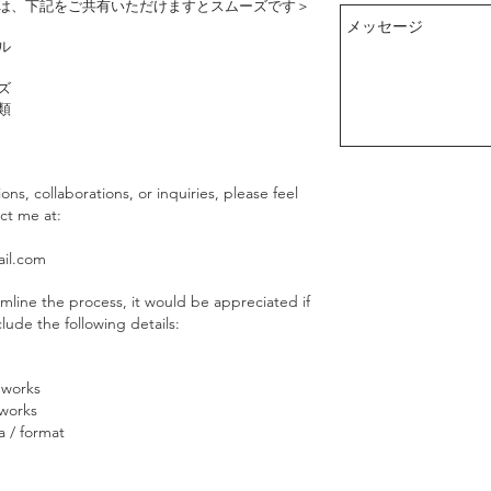
は、下記をご共有いただけますとスムーズです＞
ル
ズ
類
ns, collaborations, or inquiries, please feel
ct me at:
il.com
amline the process, it would be appreciated if
lude the following details:
 works
 works
a / format