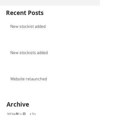
Recent Posts
New stockist added
New stockists added
Website relaunched
Archive
2026年4月
（3）
3件の記事